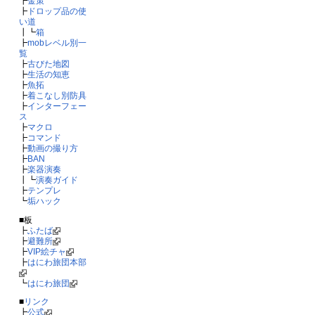
┣
金策
┣
ドロップ品の使
い道
┃┗
箱
┣
mobレベル別一
覧
┣
古びた地図
┣
生活の知恵
┣
魚拓
┣
着こなし別防具
┣
インターフェー
ス
┣
マクロ
┣
コマンド
┣
動画の撮り方
┣
BAN
┣
楽器演奏
┃┗
演奏ガイド
┣
テンプレ
┗
垢ハック
■板
┣
ふたば
┣
避難所
┣
VIP絵チャ
┣
はにわ旅団本部
┗
はにわ旅団
■
リンク
┣
公式