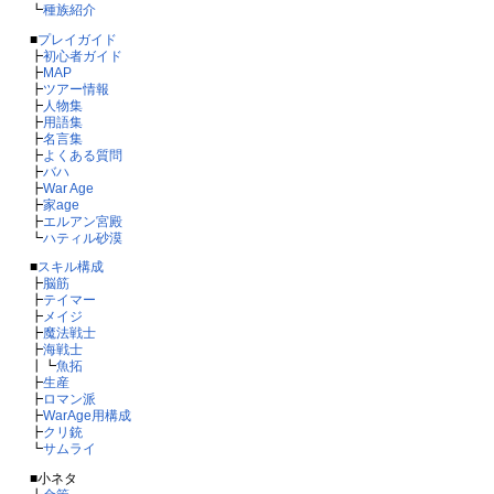
┗
種族紹介
■
プレイガイド
┣
初心者ガイド
┣
MAP
┣
ツアー情報
┣
人物集
┣
用語集
┣
名言集
┣
よくある質問
┣
バハ
┣
War Age
┣
家age
┣
エルアン宮殿
┗
ハティル砂漠
■
スキル構成
┣
脳筋
┣
テイマー
┣
メイジ
┣
魔法戦士
┣
海戦士
┃┗
魚拓
┣
生産
┣
ロマン派
┣
WarAge用構成
┣
クリ銃
┗
サムライ
■小ネタ