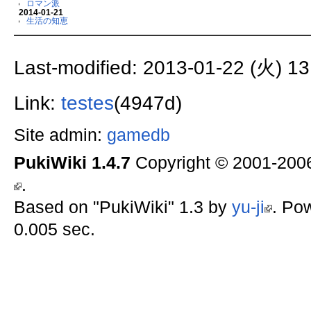
ロマン派
2014-01-21
生活の知恵
Last-modified: 2013-01-22 (火) 13
Link:
testes
(4947d)
Site admin:
gamedb
PukiWiki 1.4.7
Copyright © 2001-20
.
Based on "PukiWiki" 1.3 by
yu-ji
. Po
0.005 sec.