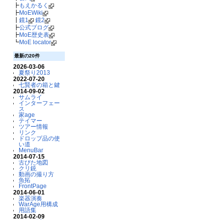
┣
もえかるく
┣
MoEWiki
┃
鏡1
鏡2
┣
公式ブログ
┣
MoE歴史表
┗
MoE locator
最新の20件
2026-03-06
夏祭り2013
2022-07-20
七賢者の箱と鍵
2014-09-02
サムライ
インターフェー
ス
家age
テイマー
ツアー情報
リンク
ドロップ品の使
い道
MenuBar
2014-07-15
古びた地図
クリ銃
動画の撮り方
魚拓
FrontPage
2014-06-01
楽器演奏
WarAge用構成
用語集
2014-02-09