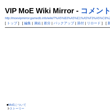
VIP MoE Wiki Mirror -
コメント/t
http://moevipmirror.gamedb.info/wiki/?%A5%B3%A5%E1%A5%F3%A5%C8%2
[
トップ
] [
編集
|
凍結
|
差分
|
バックアップ
|
添付
|
リロード
] [
■
MoEについて
┣
ストーリー