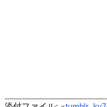
添付ファイル:
tumblr_kv