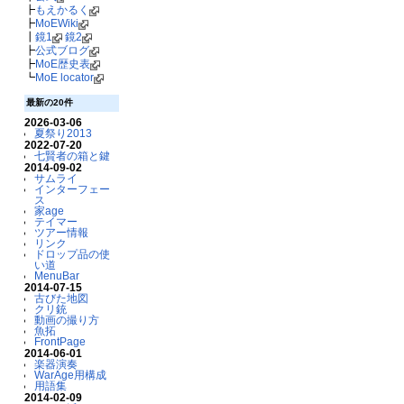
┣
もえかるく
┣
MoEWiki
┃
鏡1
鏡2
┣
公式ブログ
┣
MoE歴史表
┗
MoE locator
最新の20件
2026-03-06
夏祭り2013
2022-07-20
七賢者の箱と鍵
2014-09-02
サムライ
インターフェー
ス
家age
テイマー
ツアー情報
リンク
ドロップ品の使
い道
MenuBar
2014-07-15
古びた地図
クリ銃
動画の撮り方
魚拓
FrontPage
2014-06-01
楽器演奏
WarAge用構成
用語集
2014-02-09