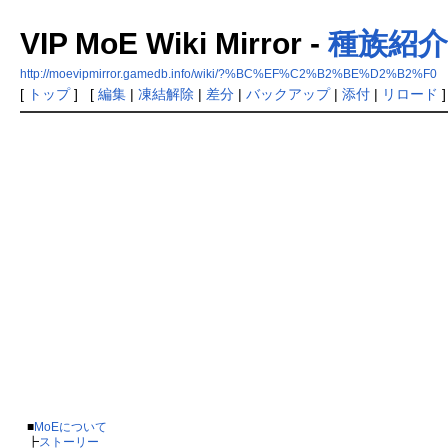
VIP MoE Wiki Mirror -
種族紹介
http://moevipmirror.gamedb.info/wiki/?%BC%EF%C2%B2%BE%D2%B2%F0
[
トップ
] [
編集
|
凍結解除
|
差分
|
バックアップ
|
添付
|
リロード
]
■
MoEについて
┣
ストーリー