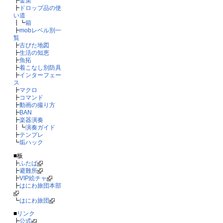
┣
金策
┣
ドロップ品の使
い道
┃┗
箱
┣
mobレベル別一
覧
┣
古びた地図
┣
生活の知恵
┣
魚拓
┣
着こなし別防具
┣
インターフェー
ス
┣
マクロ
┣
コマンド
┣
動画の撮り方
┣
BAN
┣
楽器演奏
┃┗
演奏ガイド
┣
テンプレ
┗
垢ハック
■板
┣
ふたば
┣
避難所
┣
VIP絵チャ
┣
はにわ旅団本部
┗
はにわ旅団
■
リンク
┣
公式