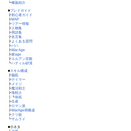
┗
種族紹介
■
プレイガイド
┣
初心者ガイド
┣
MAP
┣
ツアー情報
┣
人物集
┣
用語集
┣
名言集
┣
よくある質問
┣
バハ
┣
War Age
┣
家age
┣
エルアン宮殿
┗
ハティル砂漠
■
スキル構成
┣
脳筋
┣
テイマー
┣
メイジ
┣
魔法戦士
┣
海戦士
┃┗
魚拓
┣
生産
┣
ロマン派
┣
WarAge用構成
┣
クリ銃
┗
サムライ
■小ネタ