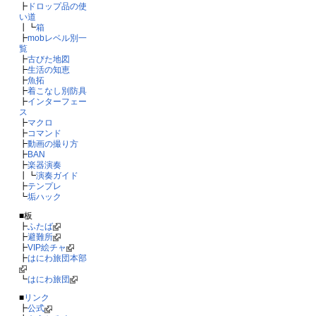
┣
ドロップ品の使
い道
┃┗
箱
┣
mobレベル別一
覧
┣
古びた地図
┣
生活の知恵
┣
魚拓
┣
着こなし別防具
┣
インターフェー
ス
┣
マクロ
┣
コマンド
┣
動画の撮り方
┣
BAN
┣
楽器演奏
┃┗
演奏ガイド
┣
テンプレ
┗
垢ハック
■板
┣
ふたば
┣
避難所
┣
VIP絵チャ
┣
はにわ旅団本部
┗
はにわ旅団
■
リンク
┣
公式