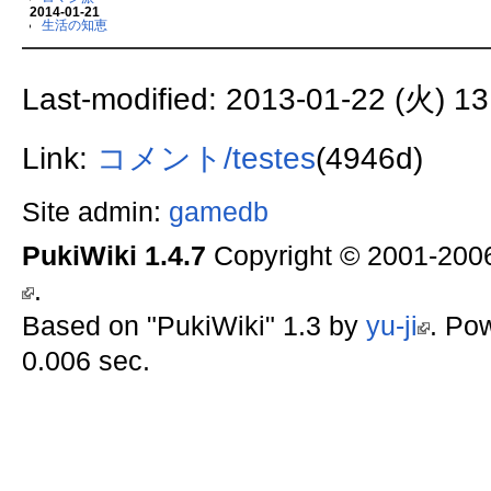
2014-01-21
生活の知恵
Last-modified: 2013-01-22 (火) 13
Link:
コメント/testes
(4946d)
Site admin:
gamedb
PukiWiki 1.4.7
Copyright © 2001-20
.
Based on "PukiWiki" 1.3 by
yu-ji
. Po
0.006 sec.