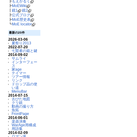
┣
もえかるく
┣
MoEWiki
┃
鏡1
鏡2
┣
公式ブログ
┣
MoE歴史表
┗
MoE locator
最新の20件
2026-03-06
夏祭り2013
2022-07-20
七賢者の箱と鍵
2014-09-02
サムライ
インターフェー
ス
家age
テイマー
ツアー情報
リンク
ドロップ品の使
い道
MenuBar
2014-07-15
古びた地図
クリ銃
動画の撮り方
魚拓
FrontPage
2014-06-01
楽器演奏
WarAge用構成
用語集
2014-02-09
ロマン派