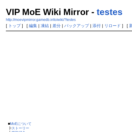
VIP MoE Wiki Mirror -
testes
http://moevipmirror.gamedb.info/wiki/?testes
[
トップ
] [
編集
|
凍結
|
差分
|
バックアップ
|
添付
|
リロード
] [
■
MoEについて
┣
ストーリー