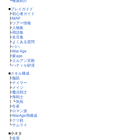
┗
種族紹介
■
プレイガイド
┣
初心者ガイド
┣
MAP
┣
ツアー情報
┣
人物集
┣
用語集
┣
名言集
┣
よくある質問
┣
バハ
┣
War Age
┣
家age
┣
エルアン宮殿
┗
ハティル砂漠
■
スキル構成
┣
脳筋
┣
テイマー
┣
メイジ
┣
魔法戦士
┣
海戦士
┃┗
魚拓
┣
生産
┣
ロマン派
┣
WarAge用構成
┣
クリ銃
┗
サムライ
■小ネタ
┣
金策